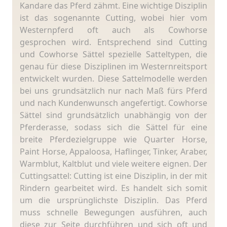
Kandare das Pferd zähmt. Eine wichtige Disziplin
ist das sogenannte Cutting, wobei hier vom
Westernpferd oft auch als Cowhorse
gesprochen wird. Entsprechend sind Cutting
und Cowhorse Sättel spezielle Satteltypen, die
genau für diese Disziplinen im Westernreitsport
entwickelt wurden. Diese Sattelmodelle werden
bei uns grundsätzlich nur nach Maß fürs Pferd
und nach Kundenwunsch angefertigt. Cowhorse
Sättel sind grundsätzlich unabhängig von der
Pferderasse, sodass sich die Sättel für eine
breite Pferdezielgruppe wie Quarter Horse,
Paint Horse, Appaloosa, Haflinger, Tinker, Araber,
Warmblut, Kaltblut und viele weitere eignen. Der
Cuttingsattel: Cutting ist eine Disziplin, in der mit
Rindern gearbeitet wird. Es handelt sich somit
um die ursprünglichste Disziplin. Das Pferd
muss schnelle Bewegungen ausführen, auch
diese zur Seite durchführen und sich oft und