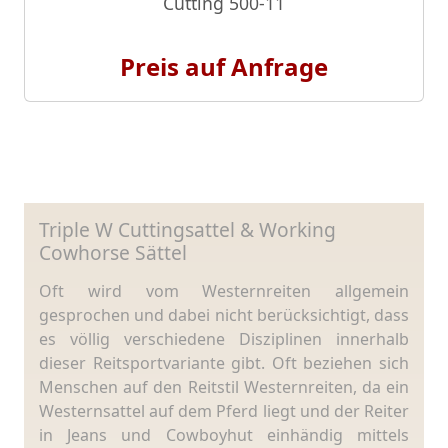
Cutting 500-11
Preis auf Anfrage
Triple W Cuttingsattel & Working
Cowhorse Sättel
Oft wird vom Westernreiten allgemein
gesprochen und dabei nicht berücksichtigt, dass
es völlig verschiedene Disziplinen innerhalb
dieser Reitsportvariante gibt. Oft beziehen sich
Menschen auf den Reitstil Westernreiten, da ein
Westernsattel auf dem Pferd liegt und der Reiter
in Jeans und Cowboyhut einhändig mittels