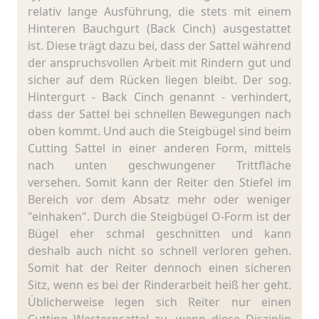
relativ lange Ausführung, die stets mit einem
Hinteren Bauchgurt (Back Cinch) ausgestattet
ist. Diese trägt dazu bei, dass der Sattel während
der anspruchsvollen Arbeit mit Rindern gut und
sicher auf dem Rücken liegen bleibt. Der sog.
Hintergurt - Back Cinch genannt - verhindert,
dass der Sattel bei schnellen Bewegungen nach
oben kommt. Und auch die Steigbügel sind beim
Cutting Sattel in einer anderen Form, mittels
nach unten geschwungener Trittfläche
versehen. Somit kann der Reiter den Stiefel im
Bereich vor dem Absatz mehr oder weniger
"einhaken". Durch die Steigbügel O-Form ist der
Bügel eher schmal geschnitten und kann
deshalb auch nicht so schnell verloren gehen.
Somit hat der Reiter dennoch einen sicheren
Sitz, wenn es bei der Rinderarbeit heiß her geht.
Üblicherweise legen sich Reiter nur einen
Cutting Westernsattel zu, wenn diese Disziplin