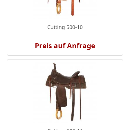
Cutting 500-10
Preis auf Anfrage