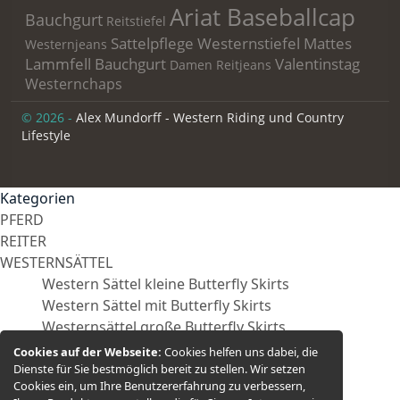
Ariat Baseballcap
Bauchgurt
Reitstiefel
Sattelpflege
Westernstiefel
Mattes
Westernjeans
Lammfell Bauchgurt
Valentinstag
Damen Reitjeans
Westernchaps
© 2026 -
Alex Mundorff - Western Riding und Country
Lifestyle
Kategorien
PFERD
REITER
WESTERNSÄTTEL
Western Sättel kleine Butterfly Skirts
Western Sättel mit Butterfly Skirts
Westernsättel große Butterfly Skirts
Western Sättel eckige Skirts
Cookies auf der Webseite:
Cookies helfen uns dabei, die
Western Sättel abgerundete Skirts
Dienste für Sie bestmöglich bereit zu stellen. Wir setzen
Cookies ein, um Ihre Benutzererfahrung zu verbessern,
Pleasure & Horsemanship Sättel