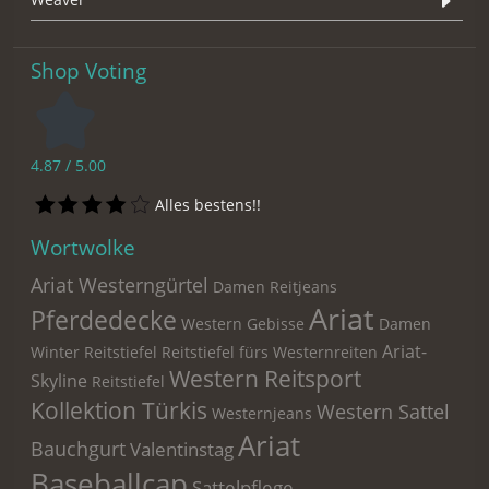
Shop Voting
4.87 / 5.00
Alles bestens!!
Wortwolke
Ariat Westerngürtel
Damen Reitjeans
Ariat
Pferdedecke
Western Gebisse
Damen
Ariat-
Winter Reitstiefel
Reitstiefel fürs Westernreiten
Western Reitsport
Skyline
Reitstiefel
Kollektion Türkis
Western Sattel
Westernjeans
Ariat
Bauchgurt
Valentinstag
Baseballcap
Sattelpflege