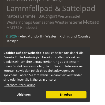
Lammfellpad & Sattelpad
Mattes Lammfell Bauchgurt
Westernsattel
Mecate
Westernstiefel
Westernchaps
Gamaschen
MATTES Hundebett
© 2026 -
Alex Mundorff - Western Riding und Country
Lifestyle
Cookies auf der Webseite:
Cookies helfen uns dabei, die
Kategorien
Dienste für Sie bestmöglich bereit zu stellen. Wir setzen
Cookies ein, um Ihre Benutzererfahrung zu verbessern,
PFERD
Ihnen Produkte vorzustellen, die für Sie von Interesse sein
REITER
könnten sowie den Inhalt Ihres Einkaufswagens zu
WESTERNSÄTTEL
speichern. Fahren Sie fort, wenn Sie damit einverstanden
SATTELANPROBE
sind oder lesen Sie Näheres in unserer
Datenschutzerklärung
GUTSCHEINE
Ablehnen
Erlauben
Schließen