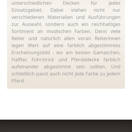
unterschiedlichen Decken für jedes
Einsatzgebiet. Dabei stehen nicht nur
verschiedenen Materialien und Ausführungen
zur Auswahl, sondern auch ein reichhaltiges
Sortiment an modischen Farben. Denn viele
Reiter und natürlich allen voran Reiterinnen
legen Wert auf eine farblich abgestimmtes
Erscheinungsbild - wo am besten Gamaschen,
Halfter, Führstrick und Pferdedecke farblich
aufeinander abgestimmt sein sollten. Und
schließlich passt auch nicht jede Farbe zu jedem
Pferd.