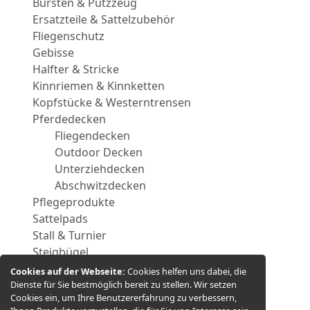
Bürsten & Putzzeug
Ersatzteile & Sattelzubehör
Fliegenschutz
Gebisse
Halfter & Stricke
Kinnriemen & Kinnketten
Kopfstücke & Westerntrensen
Pferdedecken
Fliegendecken
Outdoor Decken
Unterziehdecken
Abschwitzdecken
Pflegeprodukte
Sattelpads
Stall & Turnier
Steigbügel
Trainingshilfen
Cookies auf der Webseite:
Cookies helfen uns dabei, die
Vorderzeuge
Dienste für Sie bestmöglich bereit zu stellen. Wir setzen
Cookies ein, um Ihre Benutzererfahrung zu verbessern,
Zügel