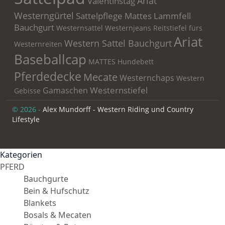
Ariat
Valentinstag
Westerngürtel
Sattelpflege
Mattes Lammfell
Bauchgurt
Westernsattel
Westernjeans
Reitstiefel fürs
Ariat
Western Sattel Bauchgurt
Westernreiten
Baseballcap
MATTES Hundebett
Pferdedecke
Mecate
Westernchaps
Western
Westernstiefel
Gamaschen
Gebisse
© 2026 -
Alex Mundorff - Western Riding und Country
Lifestyle
Kategorien
PFERD
Bauchgurte
Bein & Hufschutz
Blankets
Bosals & Mecaten