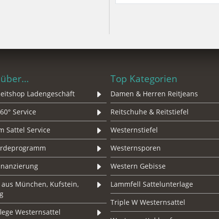
über...
Top Kategorien
eitshop Ladengeschäft
Damen & Herren Reitjeans
60° Service
Reitschuhe & Reitstiefel
 Sattel Service
Westernstiefel
erdeprogramm
Westernsporen
Finanzierung
Western Gebisse
 aus München, Kufstein,
Lammfell Sattelunterlage
g
Triple W Westernsattel
lege Westernsattel