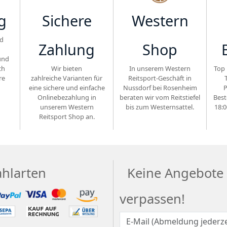
g
Sichere
Western
d
Zahlung
Shop
und
ch
Wir bieten
In unserem Western
Top 
re
zahlreiche Varianten für
Reitsport-Geschäft in
eine sichere und einfache
Nussdorf bei Rosenheim
P
Onlinebezahlung in
beraten wir vom Reitstiefel
Best
unserem Western
bis zum Westernsattel.
18:0
Reitsport Shop an.
ahlarten
Keine Angebote
verpassen!