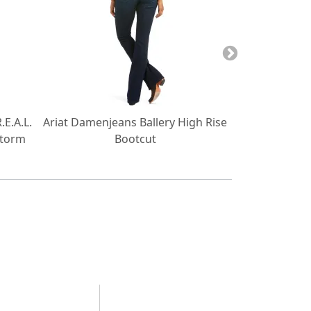
E.A.L.
Ariat Damenjeans Ballery High Rise
Ariat Damen
storm
Bootcut
Rise Sk