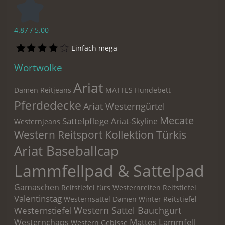
4.87 / 5.00
Einfach mega
Wortwolke
Ariat
Damen Reitjeans
MATTES Hundebett
Pferdedecke
Ariat Westerngürtel
Mecate
Sattelpflege
Ariat-Skyline
Westernjeans
Western Reitsport Kollektion Türkis
Ariat Baseballcap
Lammfellpad & Sattelpad
Gamaschen
Reitstiefel fürs Westernreiten
Reitstiefel
Valentinstag
Westernsattel
Damen Winter Reitstiefel
Western Sattel Bauchgurt
Westernstiefel
Mattes Lammfell
Westernchaps
Western Gebisse