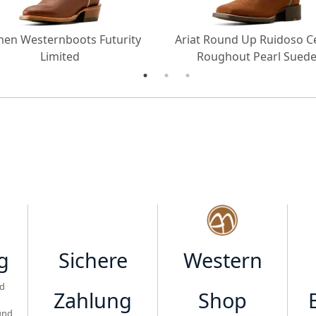
en Westernboots Futurity
Ariat Round Up Ruidoso C
Limited
Roughout Pearl Sued
g
Sichere
Western
d
Zahlung
Shop
und