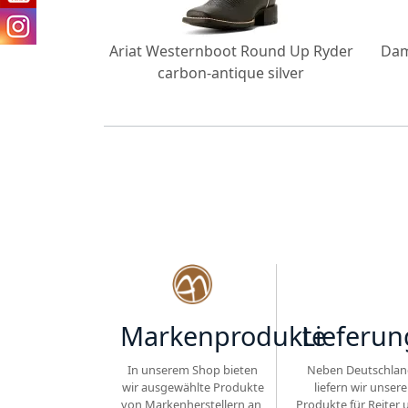
stiefel Round
Ariat Westernboot Round Up Ryder
Dam
yon Tan
carbon-antique silver
Markenprodukte
Lieferun
In unserem Shop bieten
Neben Deutschlan
wir ausgewählte Produkte
liefern wir unsere
von Markenherstellern an,
Produkte für Reiter 