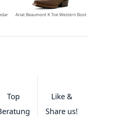
edar
Ariat Beaumont K Toe Western Boot
Ariat Damen 
e
To
Top
Like &
Beratung
Share us!