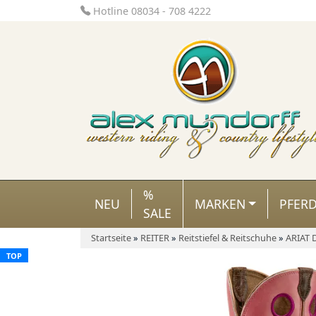
Hotline 08034 - 708 4222
%
NEU
MARKEN
PFER
SALE
Startseite
»
REITER
»
Reitstiefel & Reitschuhe
»
ARIAT D
TOP