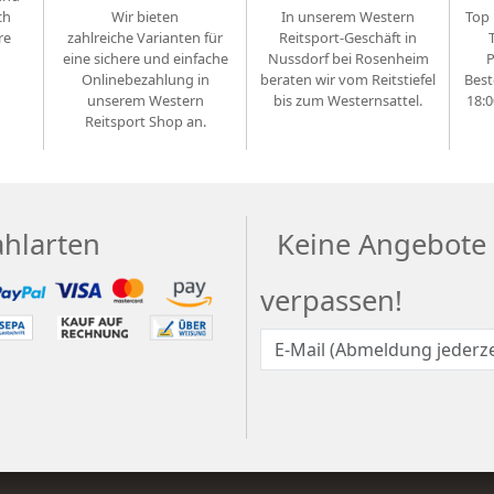
ch
Wir bieten
In unserem Western
Top 
re
zahlreiche Varianten für
Reitsport-Geschäft in
eine sichere und einfache
Nussdorf bei Rosenheim
P
Onlinebezahlung in
beraten wir vom Reitstiefel
Best
unserem Western
bis zum Westernsattel.
18:0
Reitsport Shop an.
ahlarten
Keine Angebote
verpassen!