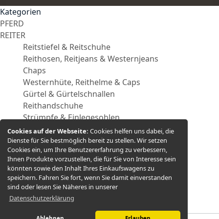
Kategorien
PFERD
REITER
Reitstiefel & Reitschuhe
Reithosen, Reitjeans & Westernjeans
Chaps
Westernhüte, Reithelme & Caps
Gürtel & Gürtelschnallen
Reithandschuhe
Strümpfe & Einlegesohlen
Reitbekleidung
Cookies auf der Webseite:
Cookies helfen uns dabei, die
Westernsporen
Dienste für Sie bestmöglich bereit zu stellen. Wir setzen
Cookies ein, um Ihre Benutzererfahrung zu verbessern,
Sporenriemen
Ihnen Produkte vorzustellen, die für Sie von Interesse sein
Geschenkartikel & Accessoires
könnten sowie den Inhalt Ihres Einkaufswagens zu
WESTERNSÄTTEL
speichern. Fahren Sie fort, wenn Sie damit einverstanden
SATTELANPROBE
sind oder lesen Sie Näheres in unserer
Datenschutzerklärung
GUTSCHEINE
Ablehnen
Erlauben