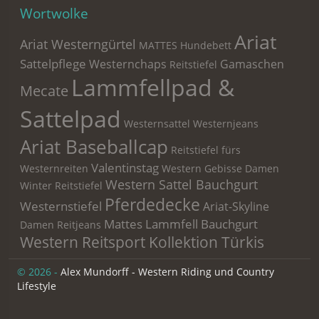
Wortwolke
Ariat
Ariat Westerngürtel
MATTES Hundebett
Sattelpflege
Westernchaps
Gamaschen
Reitstiefel
Lammfellpad &
Mecate
Sattelpad
Westernsattel
Westernjeans
Ariat Baseballcap
Reitstiefel fürs
Valentinstag
Westernreiten
Western Gebisse
Damen
Western Sattel Bauchgurt
Winter Reitstiefel
Pferdedecke
Westernstiefel
Ariat-Skyline
Mattes Lammfell Bauchgurt
Damen Reitjeans
Western Reitsport Kollektion Türkis
© 2026 -
Alex Mundorff - Western Riding und Country
Lifestyle