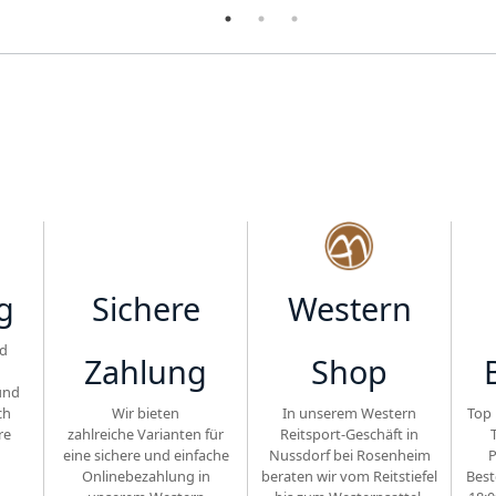
g
Sichere
Western
d
Zahlung
Shop
und
ch
Wir bieten
In unserem Western
Top 
re
zahlreiche Varianten für
Reitsport-Geschäft in
eine sichere und einfache
Nussdorf bei Rosenheim
P
Onlinebezahlung in
beraten wir vom Reitstiefel
Best