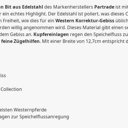
on Bit
aus Edelstahl
des Markenherstellers
Partrade
ist mi
 ein echtes Highlight. Der Edelstahl ist poliert, was dieses 
Freiheit, wie dies für ein
Western Korrektur-Gebiss
üblich
ferden willig angenommen wird. Dieses Material gibt eine
 dem Gebiss an.
Kupfereinlagen
regen den Speichelfluss zus
t
feine Zügelhilfen
. Mit einer Breite von 12,7cm entspric
iss
Collection
meisten Westernpferde
agen zur Speichelflussanregung