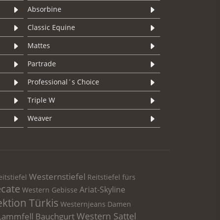
Absorbine
Classic Equine
Mattes
Partrade
Professional´s Choice
Triple W
Weaver
Westernstiefel
itstiefel
Reitstiefel fürs
cate
Ariat-Skyline
Western Gebisse
ektion Türkis
Westernjeans
Damen
Western Sattel
Lammfell Bauchgurt