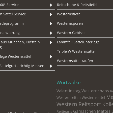
60° Service
Reitschuhe & Reitstiefel
 Sattel Service
Westernstiefel
erdeprogramm
Westernsporen
Finanzierung
Western Gebisse
 aus München, Kufstein,
Lammfell Sattelunterlage
g
Triple W Westernsattel
lege Westernsattel
Westernsattel kaufen
Sattelgurt - richtig Messen
Wortwolke
Valentinstag
Westernchaps
Re
Me
Westernreiten
Westernsattel
Western Reitsport Koll
Mattes 
Gamaschen
Reitjeans