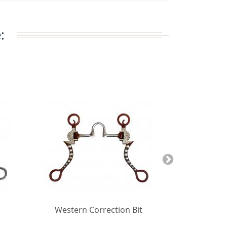
:
Western Correction Bit
Correction B