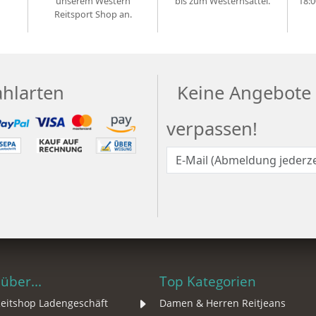
unserem Western
bis zum Westernsattel.
18:0
Reitsport Shop an.
ahlarten
Keine Angebote
verpassen!
über...
Top Kategorien
eitshop Ladengeschäft
Damen & Herren Reitjeans