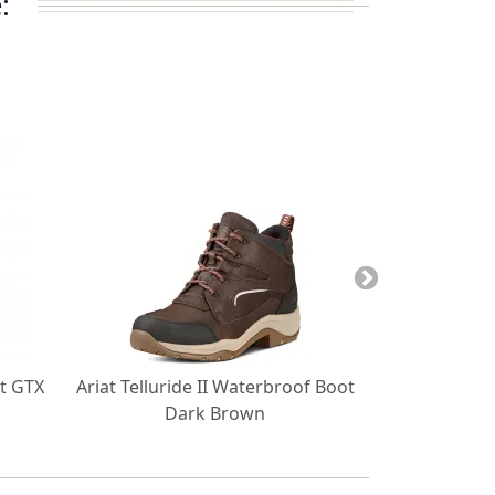
:
t GTX
Ariat Telluride II Waterbroof Boot
Ariat Damen
Dark Brown
Wash