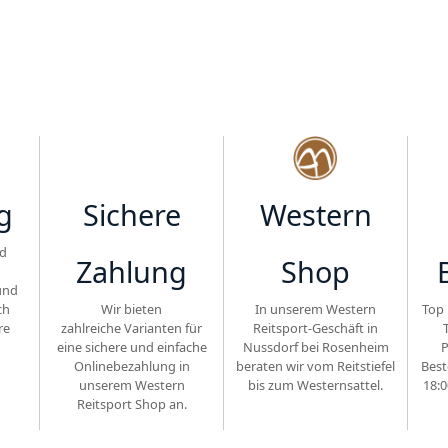
g
Sichere
Western
d
Zahlung
Shop
und
ch
Wir bieten
In unserem Western
Top 
re
zahlreiche Varianten für
Reitsport-Geschäft in
eine sichere und einfache
Nussdorf bei Rosenheim
P
Onlinebezahlung in
beraten wir vom Reitstiefel
Best
unserem Western
bis zum Westernsattel.
18:0
Reitsport Shop an.