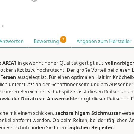
7
 Antworten
Bewertung
Angaben zum Hersteller
e
ARIAT
in gewohnt hoher Qualität gertigt aus
vollnarbige
 locker sitzt bzw. hochrutscht. Der große Vorteil bei diesen
Fersen
ausgelegt ist. Für einen optimalen Halt im Knöchel
ich unterstützt an der Schaftinnenseite und am Aussenberei
orderen Bereich der Schuhspitze lässt diesen Reitschuh am
owie der
Duratread Aussensohle
sorgt dieser Reitschuh
elche mit einem schicken,
sechsreihigem Stichmuster
verseh
nkel entfernt werden. Ob beim Reiten, bei der täglichen Ar
em Reitschuh finden Sie Ihren
täglichen Begleiter
.