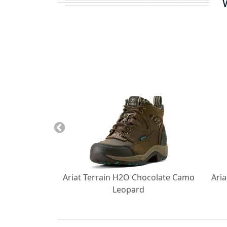
Light Denim -
Ariat Terrain H2O Chocolate Camo
Ari
hts
Leopard