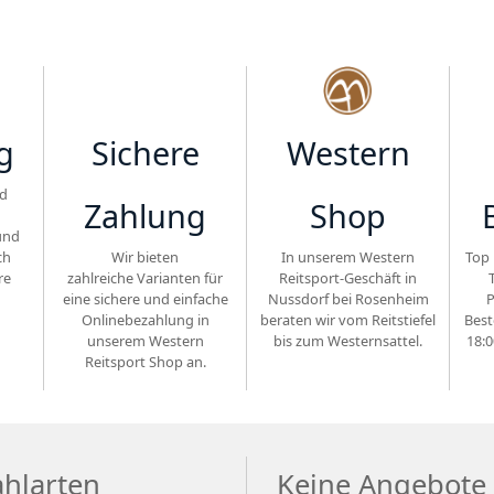
g
Sichere
Western
d
Zahlung
Shop
und
ch
Wir bieten
In unserem Western
Top 
re
zahlreiche Varianten für
Reitsport-Geschäft in
eine sichere und einfache
Nussdorf bei Rosenheim
P
Onlinebezahlung in
beraten wir vom Reitstiefel
Best
unserem Western
bis zum Westernsattel.
18:0
Reitsport Shop an.
ahlarten
Keine Angebote