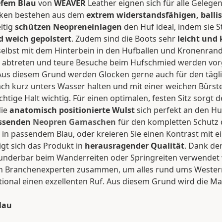
efem Blau
von
WEAVER
Leather eignen sich für alle Gelege
ocken bestehen aus dem
extrem widerstandsfähigen, balli
eitig
schützen Neopreneinlagen
den Huf ideal, indem sie S
 weich gepolstert
. Zudem sind die Boots sehr
leicht und
selbst mit dem Hinterbein in den Hufballen und Kronenran
isen abtreten und teure Besuche beim Hufschmied werden vo
n. Aus diesem Grund werden Glocken gerne auch für den tä
ach kurz unters Wasser halten und mit einer weichen Bürst
ichtige Halt wichtig. Für einen optimalen, festen Sitz sorgt
die
anatomisch positionierte Wulst
sich perfekt an den Hu
ssenden
Neopren Gamaschen
für den kompletten Schutz 
 passendem Blau, oder kreieren Sie einen Kontrast mit ei
gt sich das Produkt in
herausragender Qualität
. Dank de
underbar beim Wanderreiten oder Springreiten verwendet w
Branchenexperten zusammen, um alles rund ums Westernr
tional einen exzellenten Ruf. Aus diesem Grund wird die M
lau