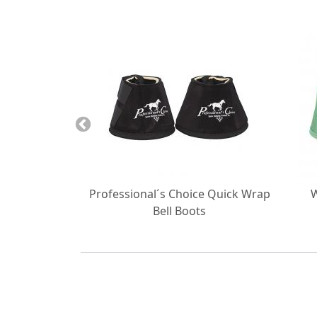
 Plaid Aztec
Professional´s Choice Quick Wrap
W
Bell Boots