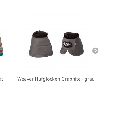
as
Weaver Hufglocken Graphite - grau
Weaver Hufglo