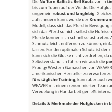
Die
No Turn Ballistic Bell Boots
von in
ti
bis zum Toben auf der Weide. Die Hufgl
ungemein
robust und langlebig
. Gleichz
aufscheuern kann, wurde der
Kronenrand
Modell, dass sich das Pferd in Bewegung 
sich das Pferd so nicht selbst die Hufe
Pferde können sich schnell selbst trete
Schmutz leicht entfernen zu können, einf
lassen. Für den optimalen Schutz ist der r
kann sich die Glocke nicht verdrehen, da 
Selbstverständlich führen wir auch die
pa
Prodigy Western Gamaschen von WEAVER in
amerikanischen Hersteller zu erwarten zei
fürs tägliche Training
, kann aber auch w
WEAVER mit einem renommierten Team an 
Veredelung in Handarbeit genießt interna
Details & Merkmale der Hufglocken in b