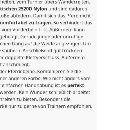
nheiten, vom Turnier übers Wanderreiten,
stischen 2520D Nylon
und sind dadurch
töße abfedern. Damit sich das Pferd nicht
 komfortabel zu tragen
. So verhindert das
d vom Vorderbein tritt. Außerdem kann
rgebeugt. Gerade junge oder unruhige
glichen Gang auf die Weide angezogen. Um
e säubern. Anschließend gut trocknen
 der doppelte Klettverschluss. Außerdem
f anschmiegt.
der Pferdebeine. Kombinieren Sie die
ner anderen Farbe. Wie nicht anders vom
r einfachen Handhabung ist es
perfekt
erden. Kein Wunder, schließlich arbeitet
eiten zu bieten. Besonders die
arke nur zu gerne von Trainern empfohlen.