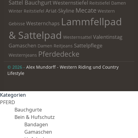
Sattel Bauchgurt
Westernstiefel
Reitstiefel
Damen
Mecate
Ariat-Skyline
Winter Reitstiefel
Western
Lammfellpad
Westernchaps
Gebisse
& Sattelpad
Valentinstag
Westernsattel
Sattelpflege
Gamaschen
Damen Reitjeans
Pferdedecke
Westernjeans
© 2026 -
Alex Mundorff - Western Riding und Country
Lifestyle
Kategorien
PFERD
Bauchgurte
Bein & Hufschutz
Bandagen
Gamaschen