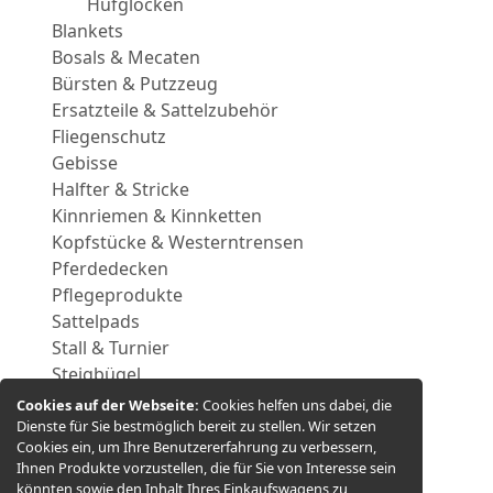
Hufglocken
Blankets
Bosals & Mecaten
Bürsten & Putzzeug
Ersatzteile & Sattelzubehör
Fliegenschutz
Gebisse
Halfter & Stricke
Kinnriemen & Kinnketten
Kopfstücke & Westerntrensen
Pferdedecken
Pflegeprodukte
Sattelpads
Stall & Turnier
Steigbügel
Trainingshilfen
Cookies auf der Webseite:
Cookies helfen uns dabei, die
Vorderzeuge
Dienste für Sie bestmöglich bereit zu stellen. Wir setzen
Cookies ein, um Ihre Benutzererfahrung zu verbessern,
Zügel
Ihnen Produkte vorzustellen, die für Sie von Interesse sein
REITER
könnten sowie den Inhalt Ihres Einkaufswagens zu