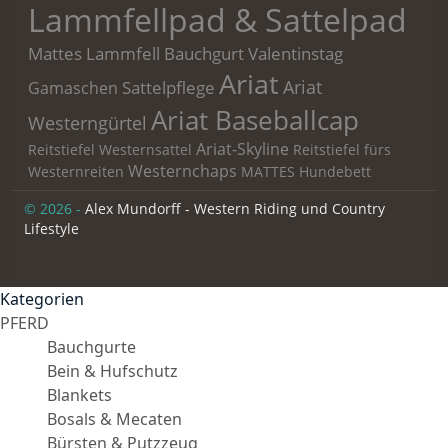
Lammfellpad & Sattelpad
Mattes Lammfell Bauchgurt
Valentinstag
Ariat
Ariat
Sattelpflege
Gamaschen
Ariat Baseballcap
Westerngürtel
Ariat-Skyline
Reitstiefel
Westernsattel
Reitstiefel fürs
Westernchaps
Westernreiten
MATTES Hundebett
© 2026 -
Alex Mundorff - Western Riding und Country
Lifestyle
Kategorien
PFERD
Bauchgurte
Bein & Hufschutz
Blankets
Bosals & Mecaten
Bürsten & Putzzeug