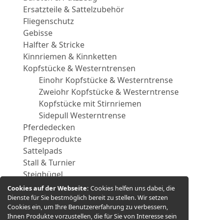
Ersatzteile & Sattelzubehör
Fliegenschutz
Gebisse
Halfter & Stricke
Kinnriemen & Kinnketten
Kopfstücke & Westerntrensen
Einohr Kopfstücke & Westerntrense
Zweiohr Kopfstücke & Westerntrense
Kopfstücke mit Stirnriemen
Sidepull Westerntrense
Pferdedecken
Pflegeprodukte
Sattelpads
Stall & Turnier
Steigbügel
Trainingshilfen
Cookies auf der Webseite:
Cookies helfen uns dabei, die
Vorderzeuge
Dienste für Sie bestmöglich bereit zu stellen. Wir setzen
Cookies ein, um Ihre Benutzererfahrung zu verbessern,
Zügel
Ihnen Produkte vorzustellen, die für Sie von Interesse sein