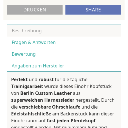
DRUCKEN
SHARE
Beschreibung
Fragen & Antworten
Bewertung
Angaben zum Hersteller
Perfekt
und
robust
für die tägliche
Trainigsarbeit
wurde dieses Einohr Kopfstück
von
Berlin Custom Leather
aus
superweichen
Harnessleder
hergestellt. Durch
die
verschiebbare
Ohrschlaufe
und die
Edelstahlschließe
am Backenstück kann dieser
Einohrzaum auf
fast jeden Pferdekopf
eingestellt werden. Mit minimalem Aufwand